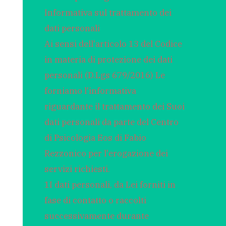
Informativa sul trattamento dei
dati personali
Ai sensi dell'articolo 13 del Codice
in materia di protezione dei dati
personali (D.Lgs 679/2016) Le
forniamo l'informativa
riguardante il trattamento dei Suoi
dati personali da parte del Centro
di Psicologia Eos di Fabio
Rezzonico per l'erogazione dei
servizi richiesti.
1I dati personali, da Lei forniti in
fase di contatto o raccolti
successivamente durante